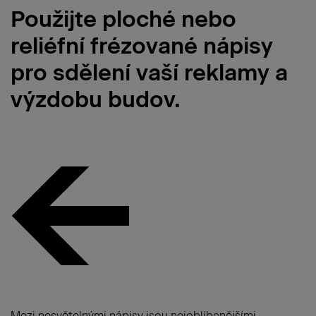
Použijte ploché nebo
reliéfní frézované nápisy
pro sdělení vaší reklamy a
výzdobu budov.
Mezi nesvětelnými nápisy jsou nejoblíbenějšími