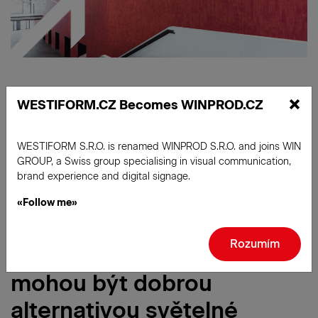
×
WESTIFORM.CZ Becomes WINPROD.CZ
WESTIFORM S.R.O. is renamed WINPROD S.R.O. and joins WIN
GROUP, a Swiss group specialising in visual communication,
brand experience and digital signage.
«Follow me»
Rozumím
Elegantní a kreativní nápisy
mohou být dobrou
alternativou světelné