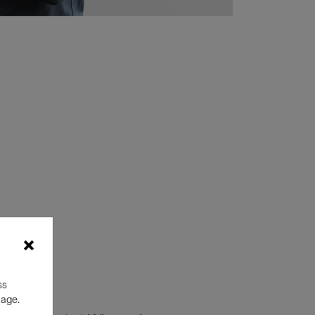
×
ss
nage.