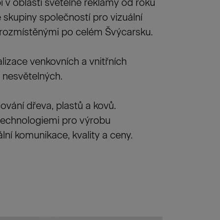
í v oblasti světelné reklamy od roku
skupiny společností pro vizuální
 rozmístěnými po celém Švýcarsku.
alizace venkovních a vnitřních
 nesvětelných.
ování dřeva, plastů a kovů.
technologiemi pro výrobu
ální komunikace, kvality a ceny.