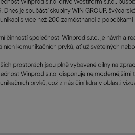
ečnost Winprod s.r.o, dříve Westiform s.r.o., působ
. Dnes je součástí skupiny WIN GROUP, švýcarské 
unikaci s více než 200 zaměstnanci a pobočkami
ní činností společnosti Winprod s.r.o. je návrh a re
álních komunikačních prvků, ať už světelných nebo
šich prostorách jsou plně vybavené dílny na zprac
ečnost Winprod s.r.o. disponuje nejmodernějšími 
nikačních prvků, což z nás činí lídra v oblasti vizu