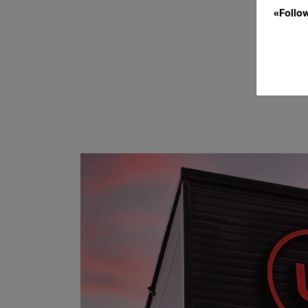
2
«Follo
2
Wi