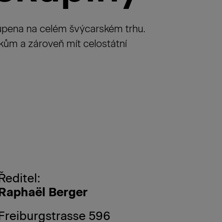
upena na celém švýcarském trhu.
ům a zároveň mít celostátní
Ředitel:
Raphaël Berger
Freiburgstrasse 596