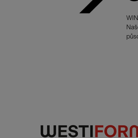
WIN 
Naše
půs