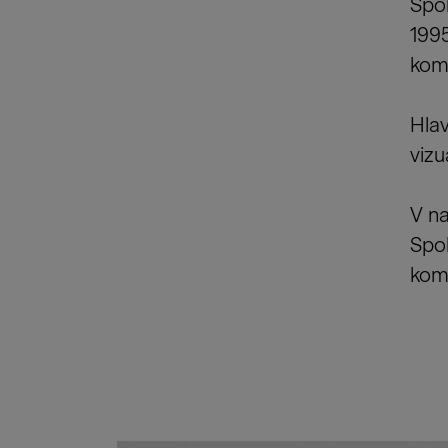
Spol
1995
kom
Hlav
vizu
V na
Spol
komu