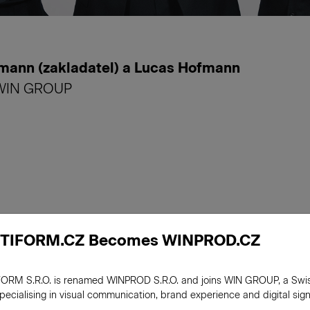
mann (zakladatel) a Lucas Hofmann
y WIN GROUP
istorie
TIFORM.CZ Becomes WINPROD.CZ
ORM S.R.O. is renamed WINPROD S.R.O. and joins WIN GROUP, a Swi
995
Založení společnosti Westiform s.r.o.
pecialising in visual communication, brand experience and digital sig