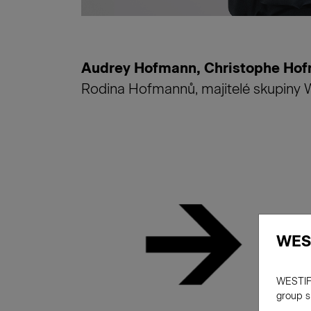
Audrey Hofmann, Christophe Hof
Rodina Hofmannů, majitelé skupin
H
WES
WESTIF
1
group s