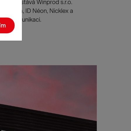
.r.o se stává Winprod s.r.o.
tiform, ID Néon, Nicklex a
ální komunikaci.
ím