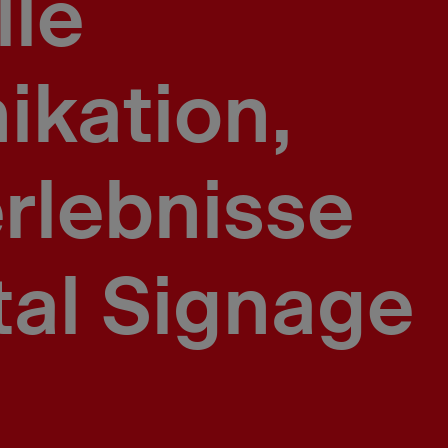
lle
kation,
rlebnisse
tal Signage