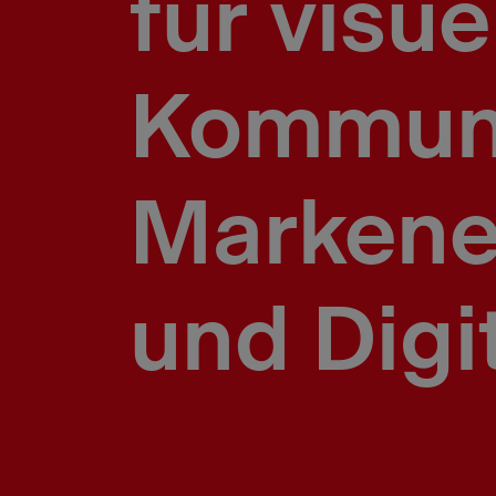
für visue
Kommuni
Markene
und Digi