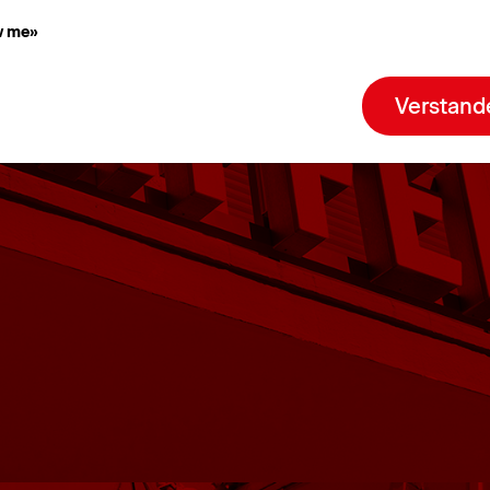
w me»
Verstand