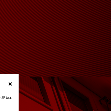
×
UP bei.