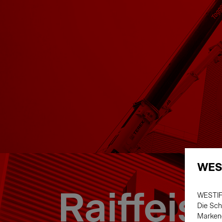
WES
Raiffeis
WESTIF
Die Sch
Markene