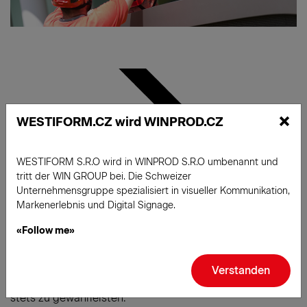
×
WESTIFORM.CZ wird WINPROD.CZ
WESTIFORM S.R.O wird in WINPROD S.R.O umbenannt und
tritt der WIN GROUP bei. Die Schweizer
Unternehmensgruppe spezialisiert in visueller Kommunikation,
Markenerlebnis und Digital Signage.
Sicherheit
«Follow me»
Sicherheit ist Teil der Werte unserer Gruppe. Deshalb
setzen wir alles daran, die Sicherheit unserer Mitarbeiter
Verstanden
und Kunden während unserer verschiedenen Mandate
stets zu gewährleisten.