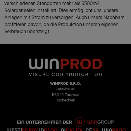
verschiedenen Standorten mehr als 3500m2
Solarpaneelen installiert. Dies ermöglicht uns, unsere
Anlagen mit Strom zu versorgen. Auch unsere Nachbarn
profitieren davon, da die Produktion unseren eigenen
Verbrauch übersteigt.
WINPROD S.R.O.
Žáravice 49
533 16 Žáravice
Tschechien