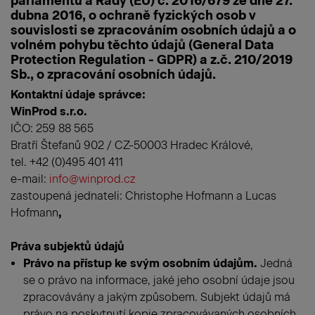
parlamentu a Rady (EU) č. 2016/679 ze dne 27.
dubna 2016, o ochraně fyzických osob v
souvislosti se zpracováním osobních údajů a o
volném pohybu těchto údajů (General Data
Protection Regulation - GDPR) a z.č. 210/2019
Sb., o zpracování osobních údajů.
Kontaktní údaje správce:
WinProd s.r.o.
IČO: 259 88 565
Bratří Štefanů 902 / CZ-50003 Hradec Králové,
tel. +42 (0)495 401 411
e-mail:
info@winprod.cz
zastoupená jednateli: Christophe Hofmann a Lucas
Hofmann
,
Práva subjektů údajů
Právo na přístup ke svým osobním údajům.
Jedná
se o právo na informace, jaké jeho osobní údaje jsou
zpracovávány a jakým způsobem. Subjekt údajů má
právo na poskytnutí kopie zpracovávaných osobních