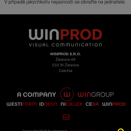
V případě jakýchkoliv nejasností se obraťte na jednatele.
WINPROD S.R.O.
Žáravice 49
533 16 Žáravice
Czechia