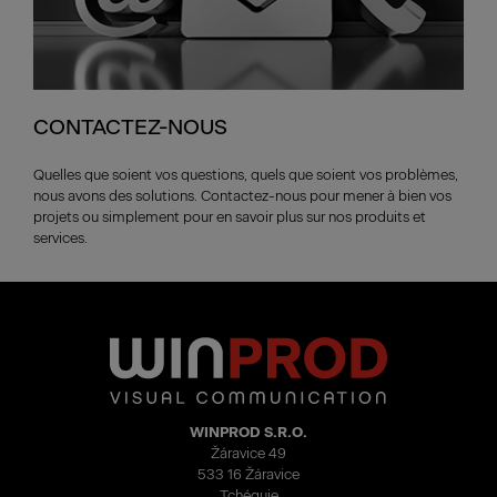
CONTACTEZ-NOUS
Quelles que soient vos questions, quels que soient vos problèmes,
nous avons des solutions. Contactez-nous pour mener à bien vos
projets ou simplement pour en savoir plus sur nos produits et
services.
WINPROD S.R.O.
Žáravice 49
533 16 Žáravice
Tchéquie